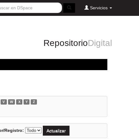
Servicios
Repositorio
Digital
V
W
X
Y
Z
r/Registro: