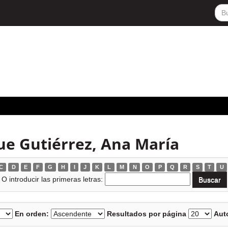
ue Gutiérrez, Ana María
C
D
E
F
G
H
I
J
K
L
M
N
O
P
Q
R
S
T
U
O introducir las primeras letras:
En orden:
Resultados por página
Auto