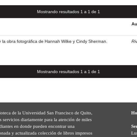
Mostrando resultados 1 a 1 de 1
Au
 y la obra fotográfica de Hannah Wilke y Cindy Sherman.
Ri
Mostrando resultados 1 a 1 de 1
ioteca de la Universidad San Francisco de Quito,
Ho
s servicios diariamente para la atención de miles
udiantes en donde pueden encontrar una
Se
onada y actualizada colección de libros impresos
Lu