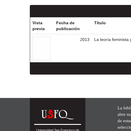
Vista
Fecha de
Título
previa
publicación
2013
La teoría feminista
La bibl
abre su
de est
selecci
Universidad San Francisco de