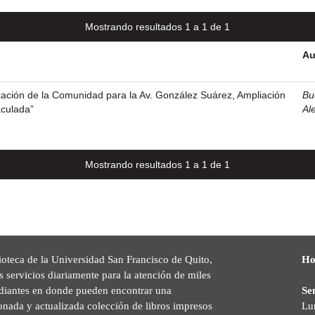
Mostrando resultados 1 a 1 de 1
Au
cación de la Comunidad para la Av. González Suárez, Ampliación
Bu
aculada”
Al
Mostrando resultados 1 a 1 de 1
ioteca de la Universidad San Francisco de Quito,
Ho
s servicios diariamente para la atención de miles
udiantes en donde pueden encontrar una
Se
onada y actualizada colección de libros impresos
Lu