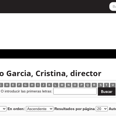
 Garcia, Cristina, director
C
D
E
F
G
H
I
J
K
L
M
N
O
P
Q
R
S
T
U
O introducir las primeras letras:
En orden:
Resultados por página
Auto