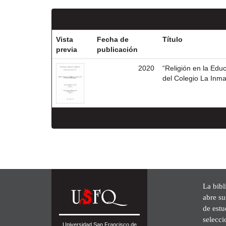
Vista
Fecha de
Título
previa
publicación
2020
“Religión en la Edu
del Colegio La Inm
La bibl
abre su
de est
selecci
Universidad San Francisco de