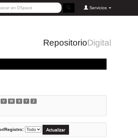
Servicios
Repositorio
Digital
V
W
X
Y
Z
r/Registro: