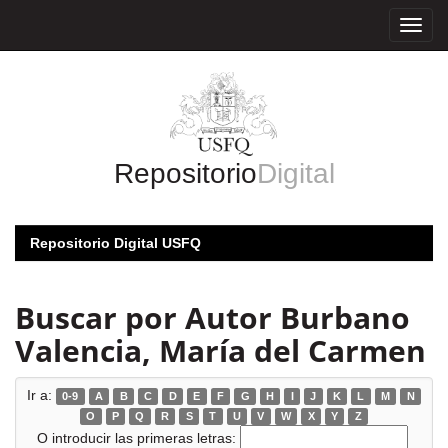
Skip
navigation
Repositorio
Digital
Repositorio Digital USFQ
Buscar por Autor Burbano
Valencia, María del Carmen
Ir a:
0-9
A
B
C
D
E
F
G
H
I
J
K
L
M
N
O
P
Q
R
S
T
U
V
W
X
Y
Z
O introducir las primeras letras: