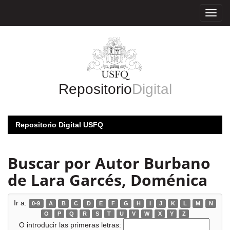
Skip
navigation
Repositorio
Digital
Repositorio Digital USFQ
Buscar por Autor Burbano
de Lara Garcés, Doménica
Ir a:
0-9
A
B
C
D
E
F
G
H
I
J
K
L
M
N
O
P
Q
R
S
T
U
V
W
X
Y
Z
O introducir las primeras letras: