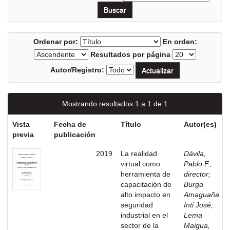
Ordenar por:
En orden:
Resultados por página
Autor/Registro:
Mostrando resultados 1 a 1 de 1
Vista
Fecha de
Título
Autor(es)
previa
publicación
2019
La realidad
Dávila,
virtual como
Pablo F.,
herramienta de
director
;
capacitación de
Burga
alto impacto en
Amaguaña,
seguridad
Inti José
;
industrial en el
Lema
sector de la
Maigua,