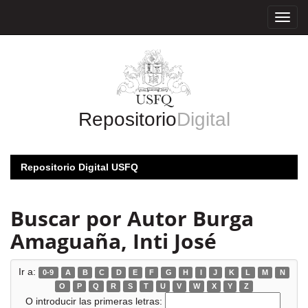
Skip
navigation
Repositorio
Digital
Repositorio Digital USFQ
Buscar por Autor Burga
Amaguaña, Inti José
Ir a:
0-9
A
B
C
D
E
F
G
H
I
J
K
L
M
N
O
P
Q
R
S
T
U
V
W
X
Y
Z
O introducir las primeras letras: