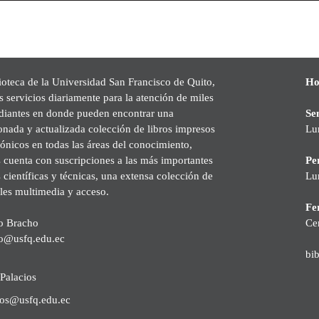
ioteca de la Universidad San Francisco de Quito,
Ho
s servicios diariamente para la atención de miles
udiantes en donde pueden encontrar una
Se
onada y actualizada colección de libros impresos
Lu
rónicos en todas las áreas del conocimiento,
cuenta con suscripciones a las más importantes
Pe
s científicas y técnicas, una extensa colección de
Lu
les multimedia y acceso.
Fer
o Bracho
Ce
o@usfq.edu.ec
bi
Palacios
ios@usfq.edu.ec