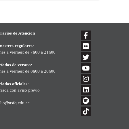
rarios de Atención
mestres regulares:
nes a viernes: de 7h00 a 21h00
ríodos de verano:
nes a viernes: de 8h00 a 20h00
iados oficiales:
rrada con aviso previo
blio@usfq.edu.ec