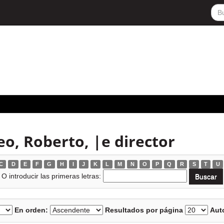
o, Roberto, |e director
C
D
E
F
G
H
I
J
K
L
M
N
O
P
Q
R
S
T
U
O introducir las primeras letras:
En orden:
Resultados por página
Auto