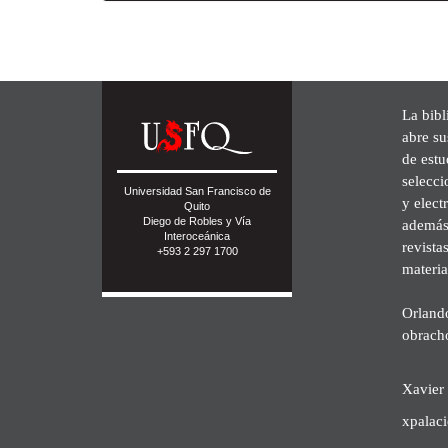
La bibl
abre su
de est
selecci
Universidad San Francisco de
y elect
Quito
Diego de Robles y Vía
además 
Interoceánica
revista
+593 2 297 1700
materia
Orland
obrach
Xavier 
xpalac