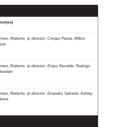
tor(es)
rneo, Roberto, |e director
;
Crespo Pauta, Milton
sue
rneo, Roberto, |e director
;
Erazo Recalde, Rodrigo
bastián
rneo, Roberto, |e director
;
Grandes Salcedo, Ashley
lome