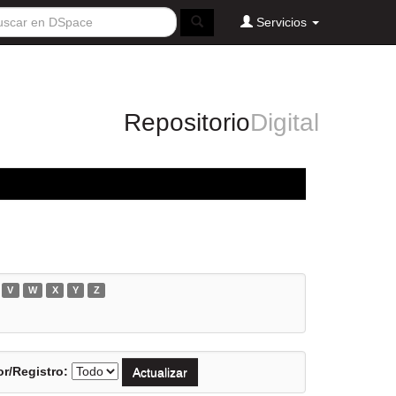
Servicios
Repositorio
Digital
V
W
X
Y
Z
r/Registro: