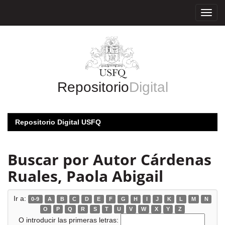
Skip
navigation
Repositorio
Digital
Repositorio Digital USFQ
Buscar por Autor Cárdenas
Ruales, Paola Abigail
Ir a:
0-9
A
B
C
D
E
F
G
H
I
J
K
L
M
N
O
P
Q
R
S
T
U
V
W
X
Y
Z
O introducir las primeras letras: