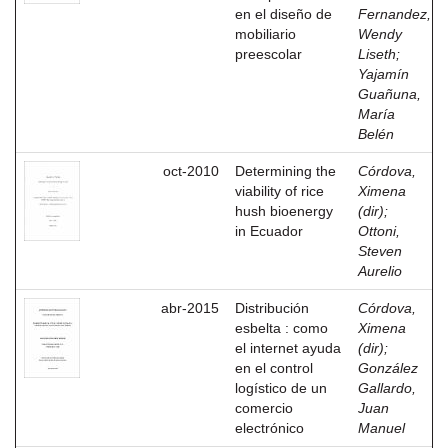
en el diseño de
Fernandez,
mobiliario
Wendy
preescolar
Liseth
;
Yajamín
Guañuna,
María
Belén
oct-2010
Determining the
Córdova,
viability of rice
Ximena
hush bioenergy
(dir)
;
in Ecuador
Ottoni,
Steven
Aurelio
abr-2015
Distribución
Córdova,
esbelta : como
Ximena
el internet ayuda
(dir)
;
en el control
González
logístico de un
Gallardo,
comercio
Juan
electrónico
Manuel