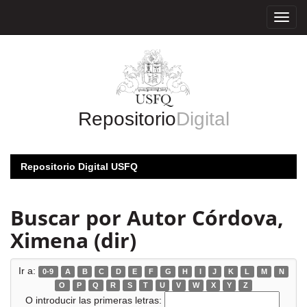
Skip
navigation
Repositorio
Digital
Repositorio Digital USFQ
Buscar por Autor Córdova,
Ximena (dir)
Ir a:
0-9
A
B
C
D
E
F
G
H
I
J
K
L
M
N
O
P
Q
R
S
T
U
V
W
X
Y
Z
O introducir las primeras letras: