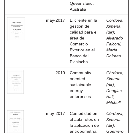
Queensland,
Australia
may-2017
El cliente en la
Córdova,
gestión de
Ximena
calidad para el
(dir)
;
área de
Alvarado
Comercio
Falconí,
Exterior en el
María
Banco del
Dolores
Pichincha
2010
Community
Córdova,
oriented
Ximena
sustainable
(dir)
;
energy
Douglas
enterprises
Hall,
Mitchell
may-2017
Comodidad en
Córdova,
el aula retos en
Ximena
la aplicación de
(dir)
;
antropometría
Guerrero