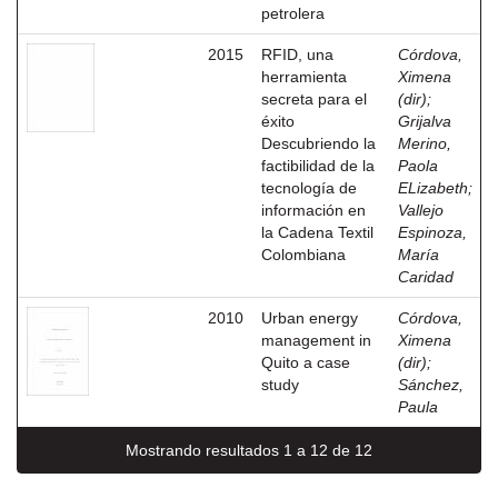
petrolera
2015
RFID, una
Córdova,
herramienta
Ximena
secreta para el
(dir)
;
éxito
Grijalva
Descubriendo la
Merino,
factibilidad de la
Paola
tecnología de
ELizabeth
;
información en
Vallejo
la Cadena Textil
Espinoza,
Colombiana
María
Caridad
2010
Urban energy
Córdova,
management in
Ximena
Quito a case
(dir)
;
study
Sánchez,
Paula
Mostrando resultados 1 a 12 de 12