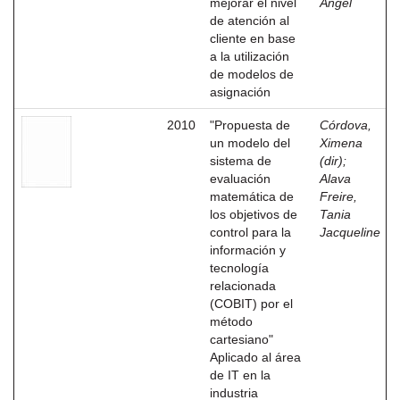
mejorar el nivel
Ángel
de atención al
cliente en base
a la utilización
de modelos de
asignación
2010
"Propuesta de
Córdova,
un modelo del
Ximena
sistema de
(dir)
;
evaluación
Alava
matemática de
Freire,
los objetivos de
Tania
control para la
Jacqueline
información y
tecnología
relacionada
(COBIT) por el
método
cartesiano"
Aplicado al área
de IT en la
industria