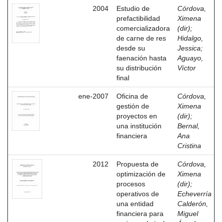
2004
Estudio de
Córdova,
prefactibilidad
Ximena
comercializadora
(dir)
;
de carne de res
Hidalgo,
desde su
Jessica
;
faenación hasta
Aguayo,
su distribución
Víctor
final
ene-2007
Oficina de
Córdova,
gestión de
Ximena
proyectos en
(dir)
;
una institución
Bernal,
financiera
Ana
Cristina
2012
Propuesta de
Córdova,
optimización de
Ximena
procesos
(dir)
;
operativos de
Echeverría
una entidad
Calderón,
financiera para
Miguel