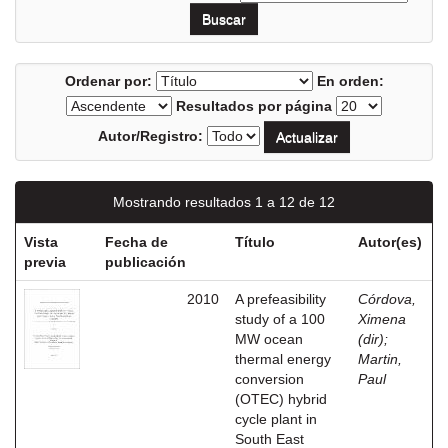
Ordenar por:
En orden:
Resultados por página
Autor/Registro:
Mostrando resultados 1 a 12 de 12
Vista
Fecha de
Título
Autor(es)
previa
publicación
2010
A prefeasibility
Córdova,
study of a 100
Ximena
MW ocean
(dir)
;
thermal energy
Martin,
conversion
Paul
(OTEC) hybrid
cycle plant in
South East