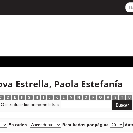
va Estrella, Paola Estefanía
C
D
E
F
G
H
I
J
K
L
M
N
O
P
Q
R
S
T
U
O introducir las primeras letras:
En orden:
Resultados por página
Auto