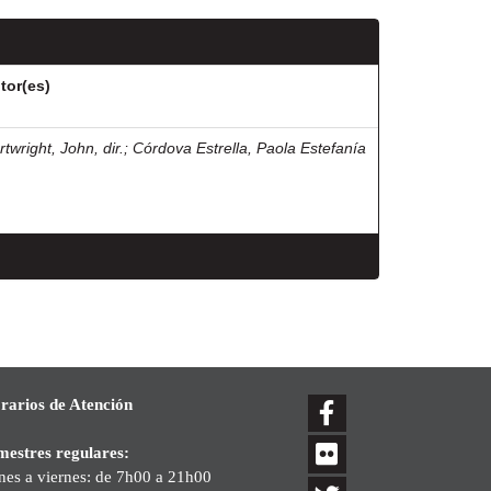
tor(es)
twright, John, dir.
;
Córdova Estrella, Paola Estefanía
rarios de Atención
mestres regulares:
nes a viernes: de 7h00 a 21h00