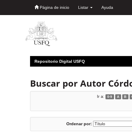
Página de inicio
Listar
Ayuda
Skip
navigation
Repositorio Digital USFQ
Buscar por Autor Córdo
Ir a:
0-9
A
B
Ordenar por: