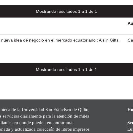
Mostrando resultados 1 a 1 de 1
Au
 nueva idea de negocio en el mercado ecuatoriano : Aislin Gifts.
Car
Mostrando resultados 1 a 1 de 1
ioteca de la Universidad San Francisco de Quito,
Ho
s servicios diariamente para la atención de miles
udiantes en donde pueden encontrar una
Se
onada y actualizada colección de libros impresos
Lu