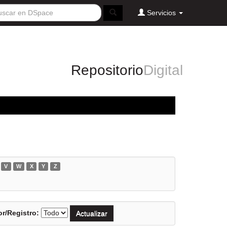
Servicios
Repositorio
Digital
V
W
X
Y
Z
r/Registro: