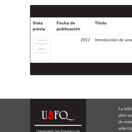
Vista
Fecha de
Título
previa
publicación
2012
Introducción de una
La bibl
abre su
de est
selecci
Universidad San Francisco de