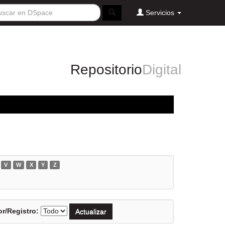
Servicios
Repositorio
Digital
V
W
X
Y
Z
r/Registro: