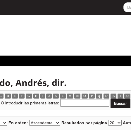
do, Andrés, dir.
C
D
E
F
G
H
I
J
K
L
M
N
O
P
Q
R
S
T
U
O introducir las primeras letras:
En orden:
Resultados por página
Auto