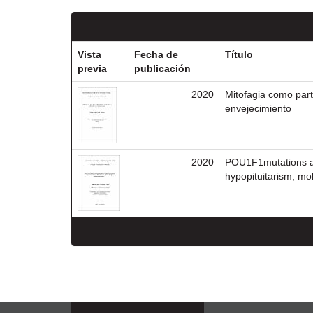
Vista
Fecha de
Título
previa
publicación
2020
Mitofagia como parte
envejecimiento
2020
POU1F1mutations and
hypopituitarism, mo