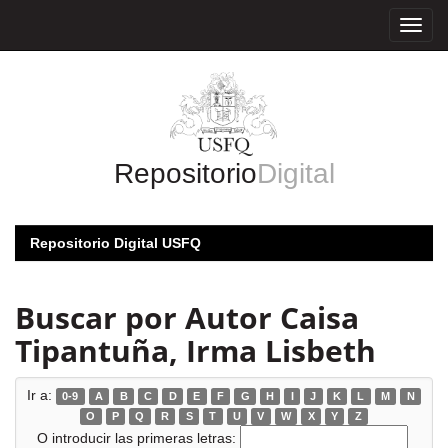
Skip
navigation
Repositorio
Digital
Repositorio Digital USFQ
Buscar por Autor Caisa
Tipantuña, Irma Lisbeth
Ir a:
0-9
A
B
C
D
E
F
G
H
I
J
K
L
M
N
O
P
Q
R
S
T
U
V
W
X
Y
Z
O introducir las primeras letras: