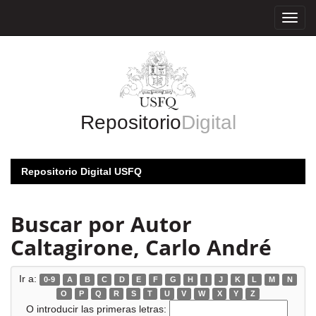
Skip
navigation
Repositorio
Digital
Repositorio Digital USFQ
Buscar por Autor
Caltagirone, Carlo André
Ir a:
0-9
A
B
C
D
E
F
G
H
I
J
K
L
M
N
O
P
Q
R
S
T
U
V
W
X
Y
Z
O introducir las primeras letras: