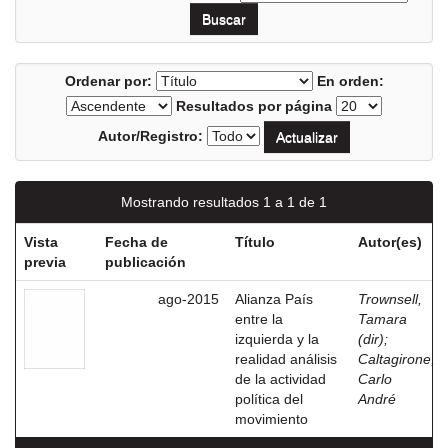
Ordenar por:
En orden:
Resultados por página
Autor/Registro:
Mostrando resultados 1 a 1 de 1
Vista
Fecha de
Título
Autor(es)
previa
publicación
ago-2015
Alianza País
Trownsell,
entre la
Tamara
izquierda y la
(dir)
;
realidad análisis
Caltagirone,
de la actividad
Carlo
política del
André
movimiento