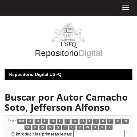
Skip
navigation
Repositorio
Digital
Repositorio Digital USFQ
Buscar por Autor Camacho
Soto, Jefferson Alfonso
Ir a:
0-9
A
B
C
D
E
F
G
H
I
J
K
L
M
N
O
P
Q
R
S
T
U
V
W
X
Y
Z
O introducir las primeras letras: