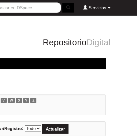
Servicios
Repositorio
Digital
V
W
X
Y
Z
r/Registro: