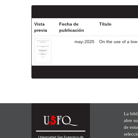
Vista
Fecha de
Título
previa
publicación
may-2020
On the use of a low
La bibl
abre su
de est
selecci
Universidad San Francisco de