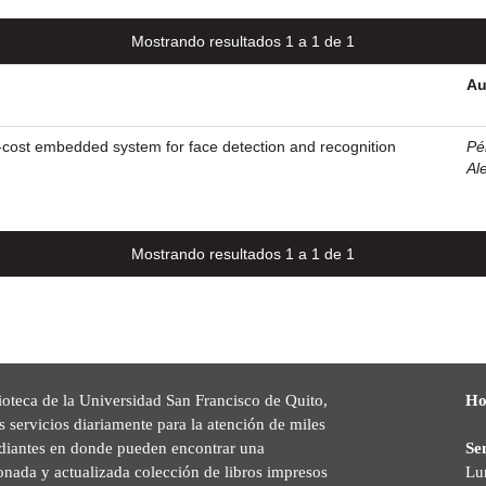
Mostrando resultados 1 a 1 de 1
Au
-cost embedded system for face detection and recognition
Pé
Al
Mostrando resultados 1 a 1 de 1
ioteca de la Universidad San Francisco de Quito,
Ho
s servicios diariamente para la atención de miles
udiantes en donde pueden encontrar una
Se
onada y actualizada colección de libros impresos
Lu