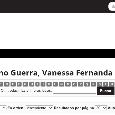
no Guerra, Vanessa Fernanda
C
D
E
F
G
H
I
J
K
L
M
N
O
P
Q
R
S
T
U
O introducir las primeras letras:
En orden:
Resultados por página
Auto