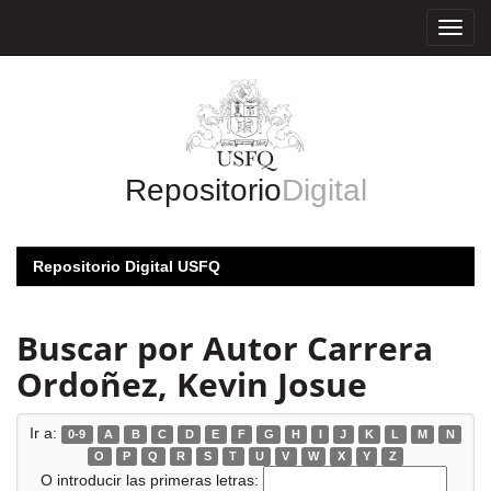
Skip
navigation
Repositorio
Digital
Repositorio Digital USFQ
Buscar por Autor Carrera
Ordoñez, Kevin Josue
Ir a:
0-9
A
B
C
D
E
F
G
H
I
J
K
L
M
N
O
P
Q
R
S
T
U
V
W
X
Y
Z
O introducir las primeras letras: