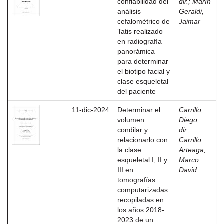
confiabilidad del
dir.
;
Marín
análisis
Geraldi,
cefalométrico de
Jaimar
Tatis realizado
en radiografía
panorámica
para determinar
el biotipo facial y
clase esqueletal
del paciente
11-dic-2024
Determinar el
Carrillo,
volumen
Diego,
condilar y
dir.
;
relacionarlo con
Carrillo
la clase
Arteaga,
esqueletal I, II y
Marco
III en
David
tomografías
computarizadas
recopiladas en
los años 2018-
2023 de un