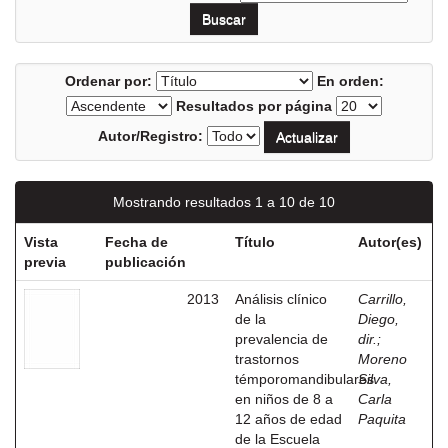
Ordenar por:
En orden:
Resultados por página
Autor/Registro:
Mostrando resultados 1 a 10 de 10
Vista
Fecha de
Título
Autor(es)
previa
publicación
2013
Análisis clínico
Carrillo,
de la
Diego,
prevalencia de
dir.
;
trastornos
Moreno
témporomandibulares
Silva,
en niños de 8 a
Carla
12 años de edad
Paquita
de la Escuela