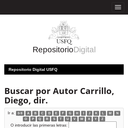
Skip
navigation
Repositorio
Digital
Repositorio Digital USFQ
Buscar por Autor Carrillo,
Diego, dir.
Ir a:
0-9
A
B
C
D
E
F
G
H
I
J
K
L
M
N
O
P
Q
R
S
T
U
V
W
X
Y
Z
O introducir las primeras letras: