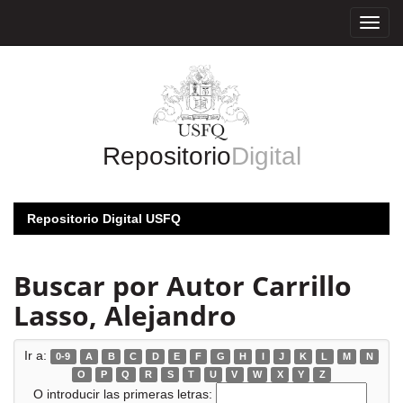
Skip
navigation
Repositorio
Digital
Repositorio Digital USFQ
Buscar por Autor Carrillo
Lasso, Alejandro
Ir a:
0-9
A
B
C
D
E
F
G
H
I
J
K
L
M
N
O
P
Q
R
S
T
U
V
W
X
Y
Z
O introducir las primeras letras: