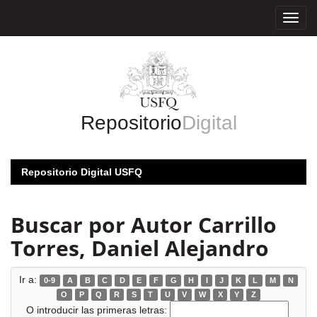
Skip
navigation
Repositorio
Digital
Repositorio Digital USFQ
Buscar por Autor Carrillo
Torres, Daniel Alejandro
Ir a:
0-9
A
B
C
D
E
F
G
H
I
J
K
L
M
N
O
P
Q
R
S
T
U
V
W
X
Y
Z
O introducir las primeras letras: