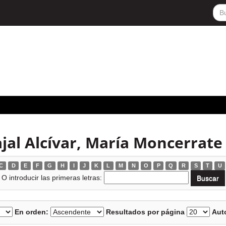
jal Alcívar, María Moncerrate
C
D
E
F
G
H
I
J
K
L
M
N
O
P
Q
R
S
T
U
O introducir las primeras letras:
En orden:
Resultados por página
Auto