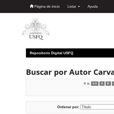
Página de inicio
Listar
Ayuda
Skip
navigation
Repositorio Digital USFQ
Buscar por Autor Carva
Ir a:
0-9
A
B
Ordenar por: