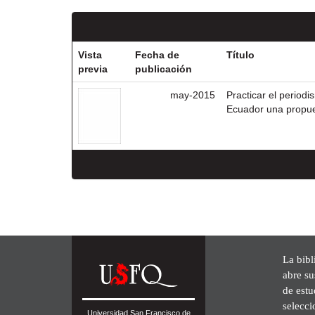
Vista
Fecha de
Título
previa
publicación
may-2015
Practicar el period
Ecuador una propue
La bibl
abre su
de est
selecci
Universidad San Francisco de