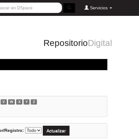
Servicios
Repositorio
Digital
V
W
X
Y
Z
r/Registro: