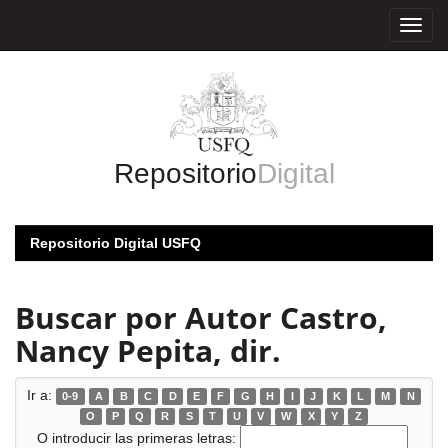
Skip
navigation
Repositorio
Digital
Repositorio Digital USFQ
Buscar por Autor Castro,
Nancy Pepita, dir.
Ir a:
0-9
A
B
C
D
E
F
G
H
I
J
K
L
M
N
O
P
Q
R
S
T
U
V
W
X
Y
Z
O introducir las primeras letras: