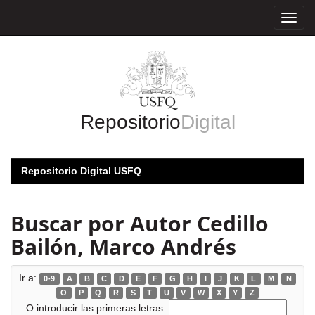
Skip
navigation
Repositorio
Digital
Repositorio Digital USFQ
Buscar por Autor Cedillo
Bailón, Marco Andrés
Ir a:
0-9
A
B
C
D
E
F
G
H
I
J
K
L
M
N
O
P
Q
R
S
T
U
V
W
X
Y
Z
O introducir las primeras letras: