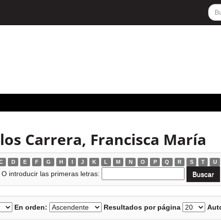
los Carrera, Francisca María
C
D
E
F
G
H
I
J
K
L
M
N
O
P
Q
R
S
T
U
O introducir las primeras letras:
En orden:
Resultados por página
Auto