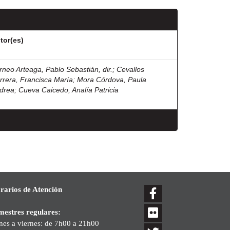
tor(es)
rneo Arteaga, Pablo Sebastián, dir.
;
Cevallos
rrera, Francisca María
;
Mora Córdova, Paula
drea
;
Cueva Caicedo, Analía Patricia
rarios de Atención
mestres regulares:
nes a viernes: de 7h00 a 21h00