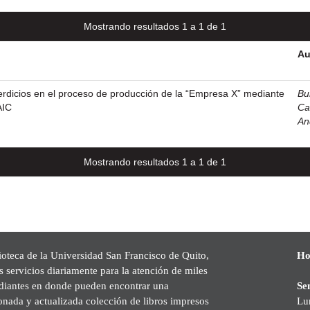
Mostrando resultados 1 a 1 de 1
Au
rdicios en el proceso de producción de la “Empresa X” mediante
Bu
AIC
Ca
An
Mostrando resultados 1 a 1 de 1
ioteca de la Universidad San Francisco de Quito,
Ho
s servicios diariamente para la atención de miles
udiantes en donde pueden encontrar una
Se
onada y actualizada colección de libros impresos
Lu