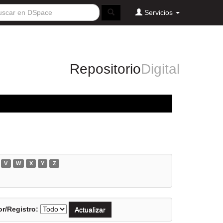
Servicios
Repositorio
Digital
V
W
X
Y
Z
r/Registro: