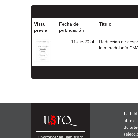
Vista
Fecha de
Título
previa
publicación
11-dic-2024
Reducción de despe
la metodología DM
La bibl
abre su
de est
selecci
Universidad San Francisco de