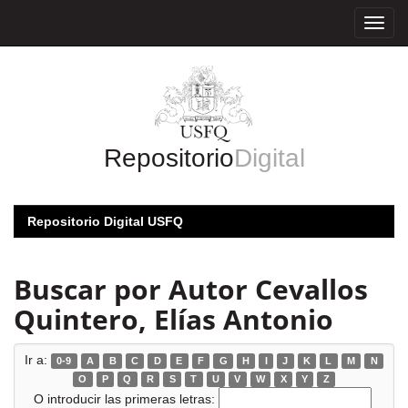
Skip
navigation
Repositorio
Digital
Repositorio Digital USFQ
Buscar por Autor Cevallos
Quintero, Elías Antonio
Ir a:
0-9
A
B
C
D
E
F
G
H
I
J
K
L
M
N
O
P
Q
R
S
T
U
V
W
X
Y
Z
O introducir las primeras letras: