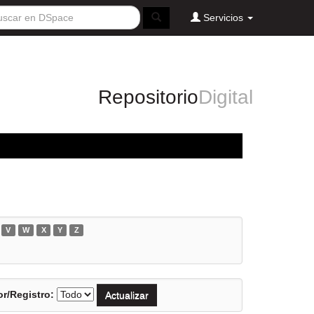
Servicios
Repositorio
Digital
V
W
X
Y
Z
r/Registro: