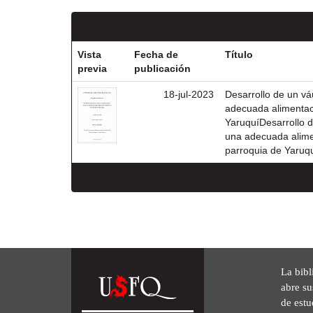
Vista
Fecha de
Título
previa
publicación
18-jul-2023
Desarrollo de un vá
adecuada alimentac
YaruquíDesarrollo d
una adecuada alime
parroquia de Yaruq
La bibl
abre su
de est