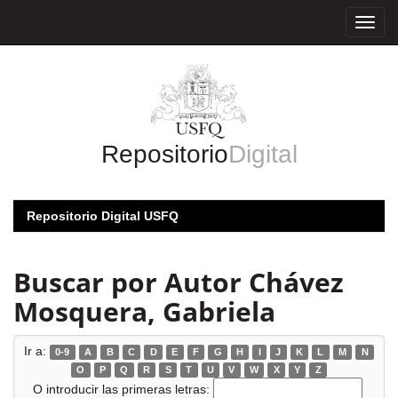
Skip
navigation
Repositorio
Digital
Repositorio Digital USFQ
Buscar por Autor Chávez
Mosquera, Gabriela
Ir a:
0-9
A
B
C
D
E
F
G
H
I
J
K
L
M
N
O
P
Q
R
S
T
U
V
W
X
Y
Z
O introducir las primeras letras: