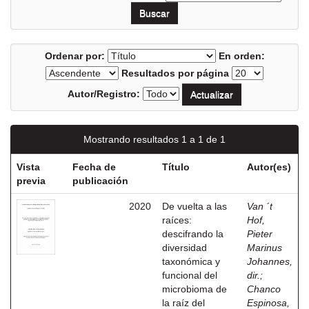
Ordenar por:
En orden:
Resultados por página
Autor/Registro:
Mostrando resultados 1 a 1 de 1
Vista
Fecha de
Título
Autor(es)
previa
publicación
2020
De vuelta a las
Van ´t
raíces:
Hof,
descifrando la
Pieter
diversidad
Marinus
taxonómica y
Johannes,
funcional del
dir.
;
microbioma de
Chanco
la raíz del
Espinosa,