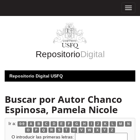
Skip
navigation
Repositorio
Digital
Repositorio Digital USFQ
Buscar por Autor Chanco
Espinosa, Pamela Nicole
Ir a:
0-9
A
B
C
D
E
F
G
H
I
J
K
L
M
N
O
P
Q
R
S
T
U
V
W
X
Y
Z
O introducir las primeras letras: