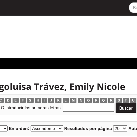
oluisa Trávez, Emily Nicole
C
D
E
F
G
H
I
J
K
L
M
N
O
P
Q
R
S
T
U
O introducir las primeras letras:
En orden:
Resultados por página
Auto