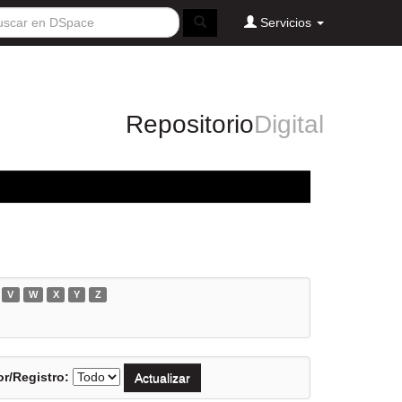
Servicios
Repositorio
Digital
V
W
X
Y
Z
r/Registro: