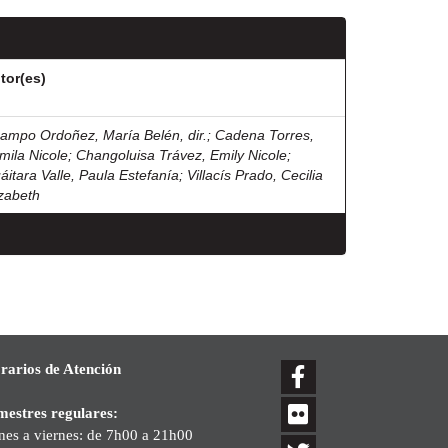
tor(es)
ampo Ordoñez, María Belén, dir.
;
Cadena Torres,
mila Nicole
;
Changoluisa Trávez, Emily Nicole
;
áitara Valle, Paula Estefanía
;
Villacís Prado, Cecilia
izabeth
rarios de Atención
mestres regulares:
nes a viernes: de 7h00 a 21h00