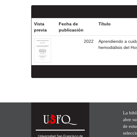
Vista
Fecha de
Título
previa
publicación
2022
Aprendiendo a cuida
hemodiálisis del Hos
La bibl
abre su
de est
selecci
Universidad San Francisco de