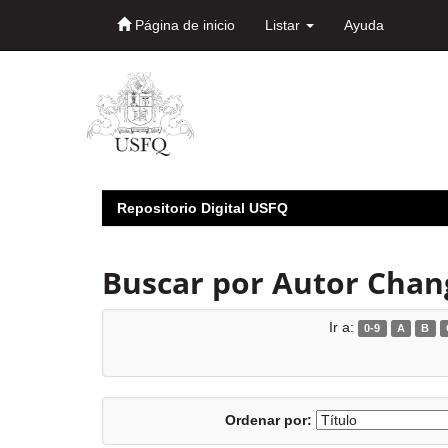
Página de inicio
Listar
Ayuda
Skip
navigation
Repositorio Digital USFQ
Buscar por Autor Chang
Ir a:
0-9
A
B
Ordenar por: