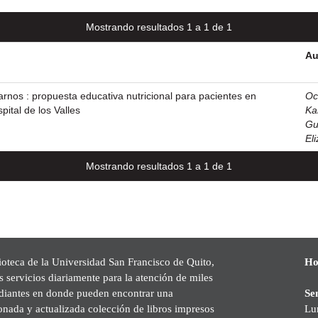
Mostrando resultados 1 a 1 de 1
Au
rnos : propuesta educativa nutricional para pacientes en
Oc
pital de los Valles
Ka
Gu
El
Mostrando resultados 1 a 1 de 1
ioteca de la Universidad San Francisco de Quito,
Ho
s servicios diariamente para la atención de miles
udiantes en donde pueden encontrar una
Se
onada y actualizada colección de libros impresos
Lu