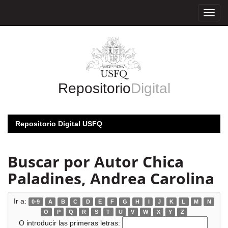
Skip
navigation
Repositorio
Digital
Repositorio Digital USFQ
Buscar por Autor Chica
Paladines, Andrea Carolina
Ir a:
0-9
A
B
C
D
E
F
G
H
I
J
K
L
M
N
O
P
Q
R
S
T
U
V
W
X
Y
Z
O introducir las primeras letras: