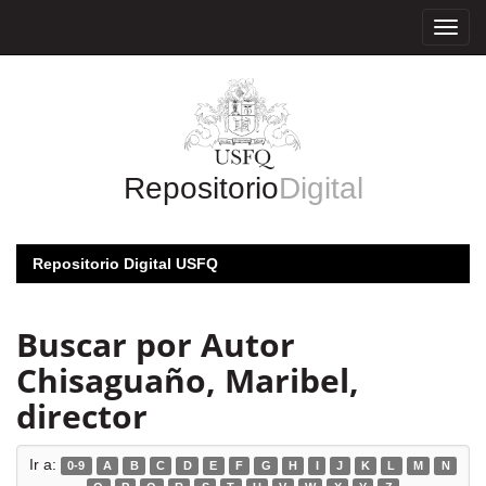
Skip
navigation
Repositorio
Digital
Repositorio Digital USFQ
Buscar por Autor
Chisaguaño, Maribel,
director
Ir a:
0-9
A
B
C
D
E
F
G
H
I
J
K
L
M
N