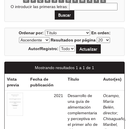
O
P
Q
R
S
T
U
V
W
X
Y
Z
O introducir las primeras letras:
Ordenar por:
En orden:
Resultados por página
Autor/Registro:
Mostrando resultados 1 a 1 de 1
Vista
Fecha de
Título
Autor(es)
previa
publicación
2021
Desarrollo de
Ocampo,
una guía de
María
alimentación
Belén,
complementaria
director
;
y perceptiva en
Chisaguaño,
el primer año de
Maribel,