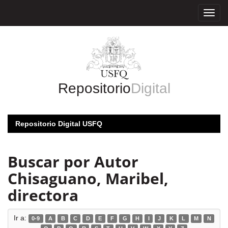
Skip
navigation
Repositorio
Digital
Repositorio Digital USFQ
Buscar por Autor
Chisaguano, Maribel,
directora
Ir a:
0-9
A
B
C
D
E
F
G
H
I
J
K
L
M
N