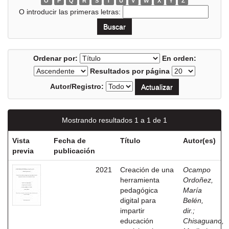
O
P
Q
R
S
T
U
V
W
X
Y
Z
O introducir las primeras letras:
Ordenar por:
En orden:
Resultados por página
Autor/Registro:
Mostrando resultados 1 a 1 de 1
Vista
Fecha de
Título
Autor(es)
previa
publicación
2021
Creación de una
Ocampo
herramienta
Ordoñez,
pedagógica
María
digital para
Belén,
impartir
dir.
;
educación
Chisaguano,