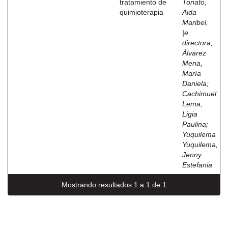
tratamiento de
Tonato,
quimioterapia
Aida
Maribel,
|e
directora
;
Álvarez
Mena,
María
Daniela
;
Cachimuel
Lema,
Ligia
Paulina
;
Yuquilema
Yuquilema,
Jenny
Estefania
Mostrando resultados 1 a 1 de 1