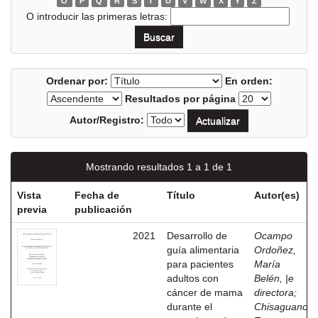
O
P
Q
R
S
T
U
V
W
X
Y
Z
O introducir las primeras letras:
Ordenar por:
En orden:
Resultados por página
Autor/Registro:
Mostrando resultados 1 a 1 de 1
Vista
Fecha de
Título
Autor(es)
previa
publicación
2021
Desarrollo de
Ocampo
guía alimentaria
Ordoñez,
para pacientes
María
adultos con
Belén, |e
cáncer de mama
directora
;
durante el
Chisaguano