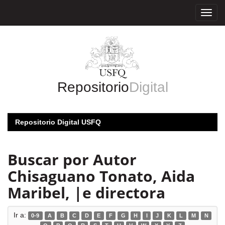
Skip
navigation
Repositorio
Digital
Repositorio Digital USFQ
Buscar por Autor
Chisaguano Tonato, Aida
Maribel, |e directora
Ir a:
0-9
A
B
C
D
E
F
G
H
I
J
K
L
M
N