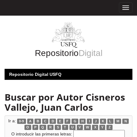
Skip
navigation
Repositorio
Digital
Repositorio Digital USFQ
Buscar por Autor Cisneros
Vallejo, Juan Carlos
Ir a:
0-9
A
B
C
D
E
F
G
H
I
J
K
L
M
N
O
P
Q
R
S
T
U
V
W
X
Y
Z
O introducir las primeras letras: