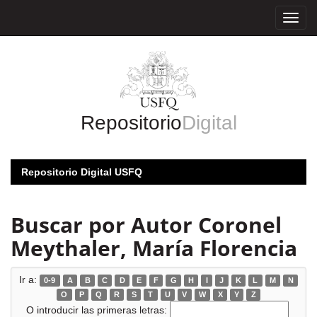
Skip
navigation
Repositorio
Digital
Repositorio Digital USFQ
Buscar por Autor Coronel
Meythaler, María Florencia
Ir a:
0-9
A
B
C
D
E
F
G
H
I
J
K
L
M
N
O
P
Q
R
S
T
U
V
W
X
Y
Z
O introducir las primeras letras: