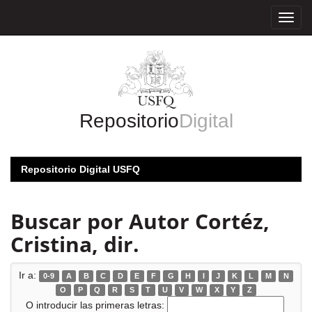
Skip
navigation
Repositorio
Digital
Repositorio Digital USFQ
Buscar por Autor Cortéz,
Cristina, dir.
Ir a:
0-9
A
B
C
D
E
F
G
H
I
J
K
L
M
N
O
P
Q
R
S
T
U
V
W
X
Y
Z
O introducir las primeras letras: