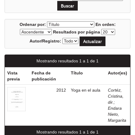
Ordenar por:
En orden:
Resultados por página
Autor/Registro:
Mostrando resultados 1 a 1 de 1
Vista
Fecha de
Título
Autor(es)
previa
publicación
2012
Yoga en el aula
Cortéz,
Cristina,
dir.
;
Endara
Nieto,
Margarita
Mostrando resultados 1 a 1 de 1