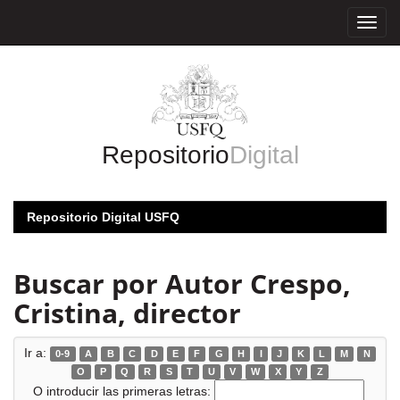
Skip
navigation
Repositorio
Digital
Repositorio Digital USFQ
Buscar por Autor Crespo,
Cristina, director
Ir a:
0-9
A
B
C
D
E
F
G
H
I
J
K
L
M
N
O
P
Q
R
S
T
U
V
W
X
Y
Z
O introducir las primeras letras: