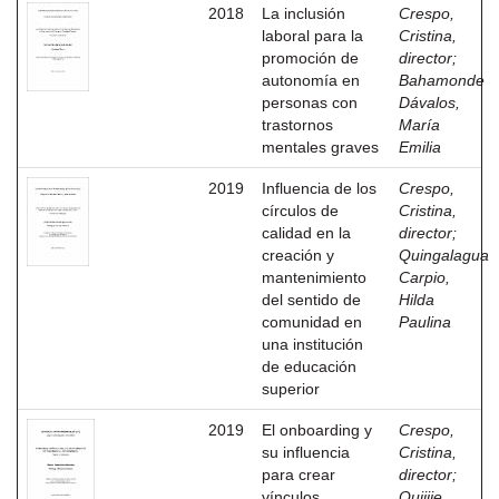
2018
La inclusión
Crespo,
laboral para la
Cristina,
promoción de
director
;
autonomía en
Bahamonde
personas con
Dávalos,
trastornos
María
mentales graves
Emilia
2019
Influencia de los
Crespo,
círculos de
Cristina,
calidad en la
director
;
creación y
Quingalagua
mantenimiento
Carpio,
del sentido de
Hilda
comunidad en
Paulina
una institución
de educación
superior
2019
El onboarding y
Crespo,
su influencia
Cristina,
para crear
director
;
vínculos
Quijije