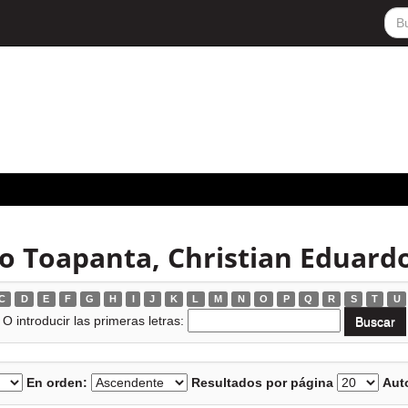
lo Toapanta, Christian Eduard
C
D
E
F
G
H
I
J
K
L
M
N
O
P
Q
R
S
T
U
O introducir las primeras letras:
En orden:
Resultados por página
Auto