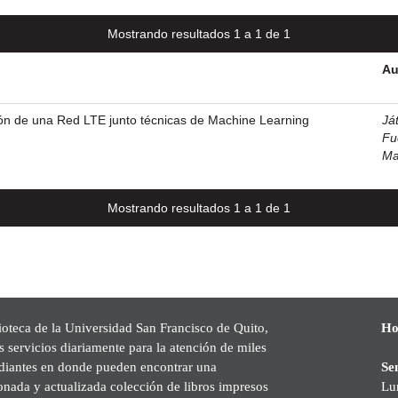
Mostrando resultados 1 a 1 de 1
Au
ión de una Red LTE junto técnicas de Machine Learning
Ját
Fu
Ma
Mostrando resultados 1 a 1 de 1
ioteca de la Universidad San Francisco de Quito,
Ho
s servicios diariamente para la atención de miles
udiantes en donde pueden encontrar una
Se
onada y actualizada colección de libros impresos
Lu