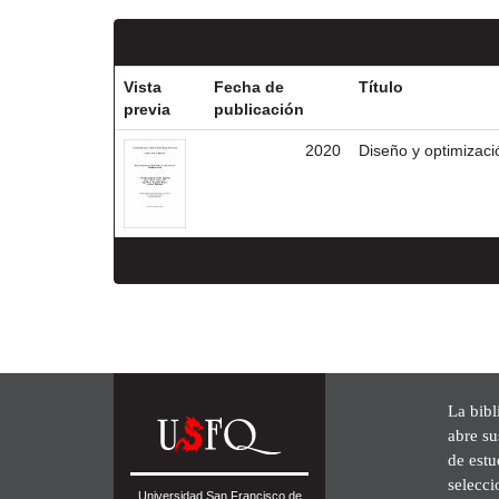
Vista
Fecha de
Título
previa
publicación
2020
Diseño y optimizac
La bibl
abre su
de est
selecci
Universidad San Francisco de