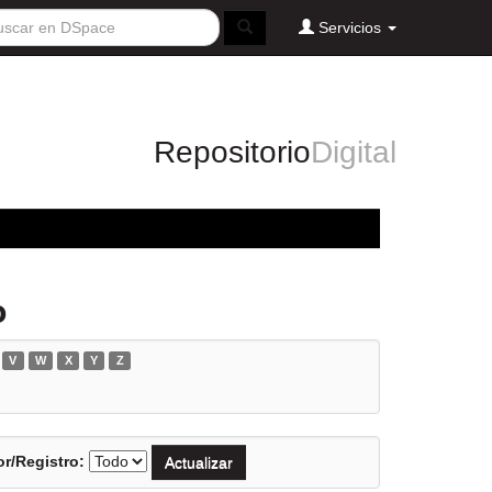
Servicios
Repositorio
Digital
o
V
W
X
Y
Z
r/Registro: