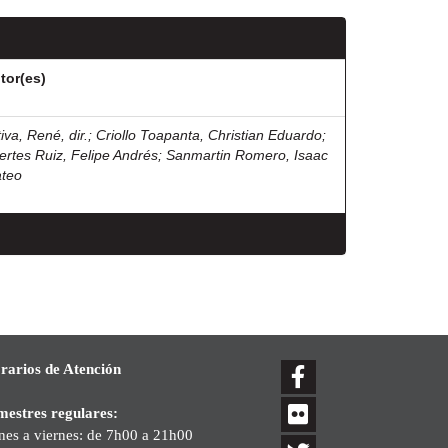
tor(es)
iva, René, dir.
;
Criollo Toapanta, Christian Eduardo
;
ertes Ruiz, Felipe Andrés
;
Sanmartin Romero, Isaac
teo
rarios de Atención
mestres regulares:
nes a viernes: de 7h00 a 21h00