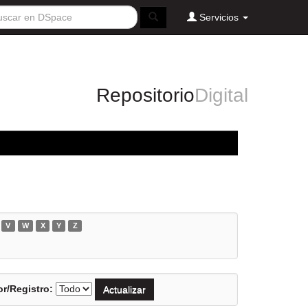
Servicios
Repositorio
Digital
V
W
X
Y
Z
r/Registro: