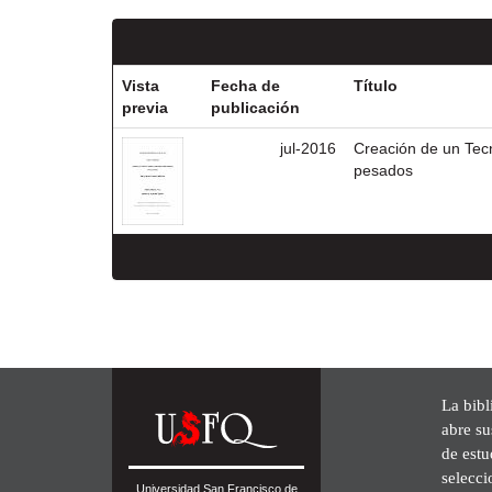
Vista
Fecha de
Título
previa
publicación
jul-2016
Creación de un Tecn
pesados
La bibl
abre su
de est
selecci
Universidad San Francisco de