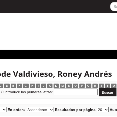
ode Valdivieso, Roney Andrés
C
D
E
F
G
H
I
J
K
L
M
N
O
P
Q
R
S
T
U
O introducir las primeras letras:
En orden:
Resultados por página
Auto