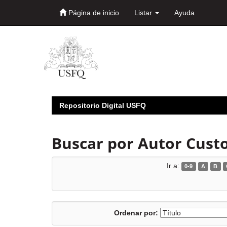
Página de inicio
Listar
Ayuda
Skip
navigation
Repositorio Digital USFQ
Buscar por Autor Cust
Ir a:
0-9
A
B
Ordenar por: