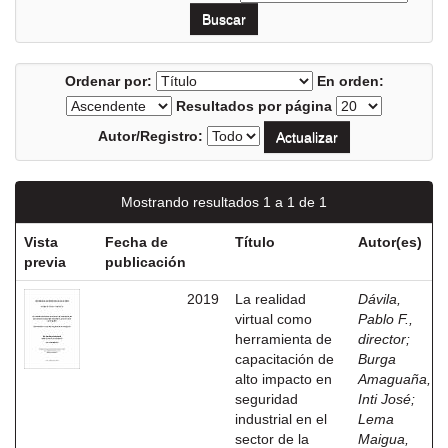
Ordenar por:
En orden:
Resultados por página
Autor/Registro:
Mostrando resultados 1 a 1 de 1
Vista
Fecha de
Título
Autor(es)
previa
publicación
2019
La realidad
Dávila,
virtual como
Pablo F.,
herramienta de
director
;
capacitación de
Burga
alto impacto en
Amaguaña,
seguridad
Inti José
;
industrial en el
Lema
sector de la
Maigua,