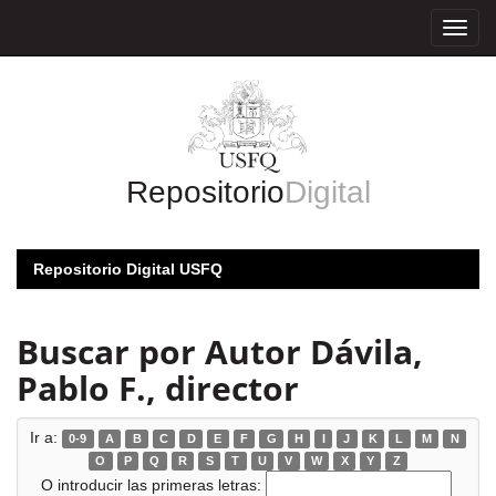
Skip
navigation
Repositorio
Digital
Repositorio Digital USFQ
Buscar por Autor Dávila,
Pablo F., director
Ir a:
0-9
A
B
C
D
E
F
G
H
I
J
K
L
M
N
O
P
Q
R
S
T
U
V
W
X
Y
Z
O introducir las primeras letras: