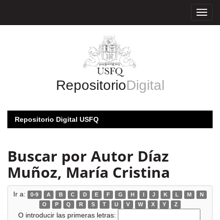
Skip
navigation
Repositorio
Digital
Repositorio Digital USFQ
Buscar por Autor Díaz
Muñoz, María Cristina
Ir a:
0-9
A
B
C
D
E
F
G
H
I
J
K
L
M
N
O
P
Q
R
S
T
U
V
W
X
Y
Z
O introducir las primeras letras: