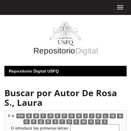
Skip
navigation
Repositorio
Digital
Repositorio Digital USFQ
Buscar por Autor De Rosa
S., Laura
Ir a:
0-9
A
B
C
D
E
F
G
H
I
J
K
L
M
N
O
P
Q
R
S
T
U
V
W
X
Y
Z
O introducir las primeras letras: