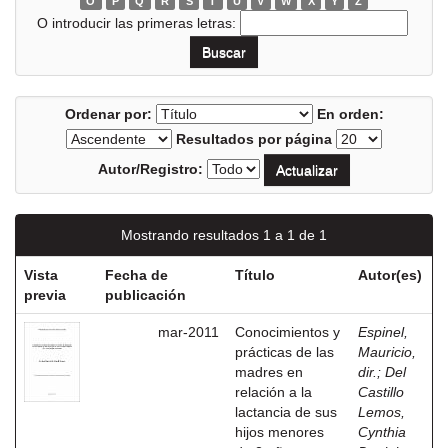
O
P
Q
R
S
T
U
V
W
X
Y
Z
O introducir las primeras letras:
Ordenar por:
En orden:
Resultados por página
Autor/Registro:
Mostrando resultados 1 a 1 de 1
Vista
Fecha de
Título
Autor(es)
previa
publicación
mar-2011
Conocimientos y
Espinel,
prácticas de las
Mauricio,
madres en
dir.
;
Del
relación a la
Castillo
lactancia de sus
Lemos,
hijos menores
Cynthia