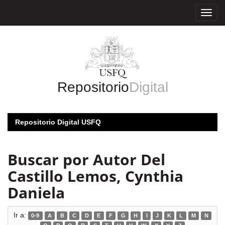
Skip
navigation
Repositorio
Digital
Repositorio Digital USFQ
Buscar por Autor Del
Castillo Lemos, Cynthia
Daniela
Ir a:
0-9
A
B
C
D
E
F
G
H
I
J
K
L
M
N