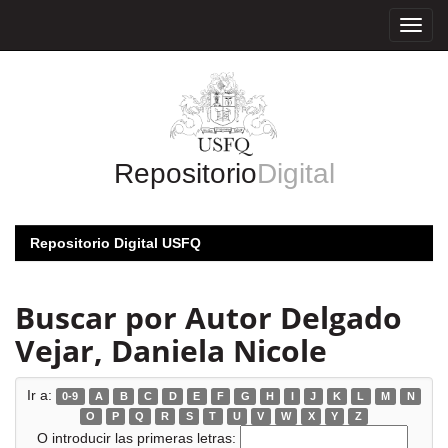
Skip
navigation
Repositorio
Digital
Repositorio Digital USFQ
Buscar por Autor Delgado
Vejar, Daniela Nicole
Ir a:
0-9
A
B
C
D
E
F
G
H
I
J
K
L
M
N
O
P
Q
R
S
T
U
V
W
X
Y
Z
O introducir las primeras letras: