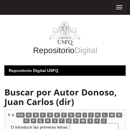
Skip
navigation
Repositorio
Digital
Repositorio Digital USFQ
Buscar por Autor Donoso,
Juan Carlos (dir)
Ir a:
0-9
A
B
C
D
E
F
G
H
I
J
K
L
M
N
O
P
Q
R
S
T
U
V
W
X
Y
Z
O introducir las primeras letras: