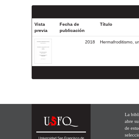
Vista
Fecha de
Título
previa
publicación
2018
Hermafroditismo, ur
La bibl
abre su
de est
selecci
Universidad San Francisco de