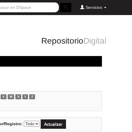
Servicios
Repositorio
Digital
V
W
X
Y
Z
r/Registro: