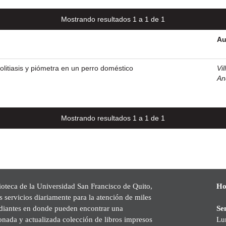
Mostrando resultados 1 a 1 de 1
Au
olitiasis y piómetra en un perro doméstico
Vi
An
Mostrando resultados 1 a 1 de 1
ioteca de la Universidad San Francisco de Quito,
Ho
s servicios diariamente para la atención de miles
udiantes en donde pueden encontrar una
Se
onada y actualizada colección de libros impresos
Lu