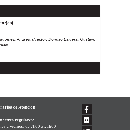
tor(es)
llagómez, Andrés, director
;
Donoso Barrera, Gustavo
drés
rarios de Atención
mestres regulares:
nes a viernes: de 7h00 a 21h00