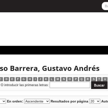
so Barrera, Gustavo Andrés
C
D
E
F
G
H
I
J
K
L
M
N
O
P
Q
R
S
T
U
O introducir las primeras letras:
En orden:
Resultados por página
Auto