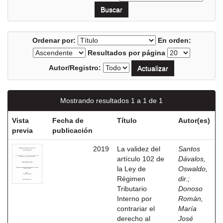
Ordenar por:
En orden:
Resultados por página
Autor/Registro:
Mostrando resultados 1 a 1 de 1
Vista
Fecha de
Título
Autor(es)
previa
publicación
2019
La validez del
Santos
artículo 102 de
Dávalos,
la Ley de
Oswaldo,
Régimen
dir.
;
Tributario
Donoso
Interno por
Román,
contrariar el
María
derecho al
José