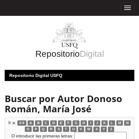
Skip
navigation
Repositorio
Digital
Repositorio Digital USFQ
Buscar por Autor Donoso
Román, María José
Ir a:
0-9
A
B
C
D
E
F
G
H
I
J
K
L
M
N
O
P
Q
R
S
T
U
V
W
X
Y
Z
O introducir las primeras letras: