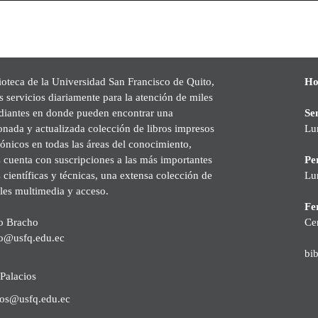
ioteca de la Universidad San Francisco de Quito,
Ho
s servicios diariamente para la atención de miles
udiantes en donde pueden encontrar una
Se
onada y actualizada colección de libros impresos
Lu
rónicos en todas las áreas del conocimiento,
cuenta con suscripciones a las más importantes
Pe
s científicas y técnicas, una extensa colección de
Lu
les multimedia y acceso.
Fer
o Bracho
Ce
o@usfq.edu.ec
bi
Palacios
ios@usfq.edu.ec