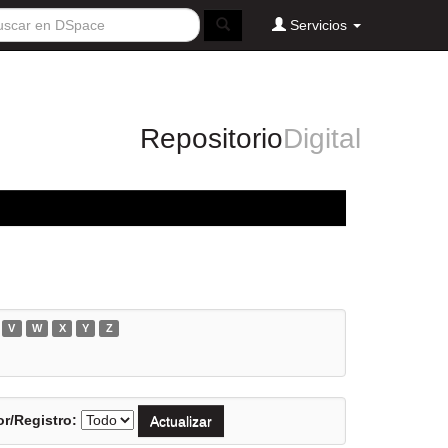
Servicios
Repositorio
Digital
V
W
X
Y
Z
r/Registro: