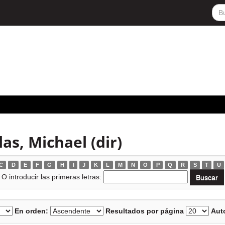
as, Michael (dir)
C
D
E
F
G
H
I
J
K
L
M
N
O
P
Q
R
S
T
U
O introducir las primeras letras:
En orden:
Resultados por página
Auto