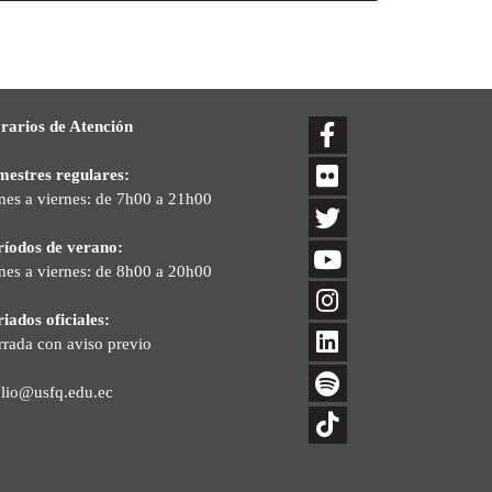
rarios de Atención
mestres regulares:
nes a viernes: de 7h00 a 21h00
ríodos de verano:
nes a viernes: de 8h00 a 20h00
iados oficiales:
rrada con aviso previo
blio@usfq.edu.ec