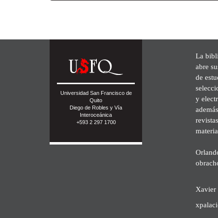
La bibl
abre su
de est
selecci
Universidad San Francisco de
y elect
Quito
Diego de Robles y Vía
además 
Interoceánica
revista
+593 2 297 1700
materia
Orland
obrach
Xavier 
xpalac