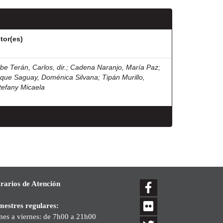
tor(es)
ibe Terán, Carlos, dir.
;
Cadena Naranjo, María Paz
;
que Saguay, Doménica Silvana
;
Tipán Murillo,
tefany Micaela
rarios de Atención
mestres regulares:
nes a viernes: de 7h00 a 21h00