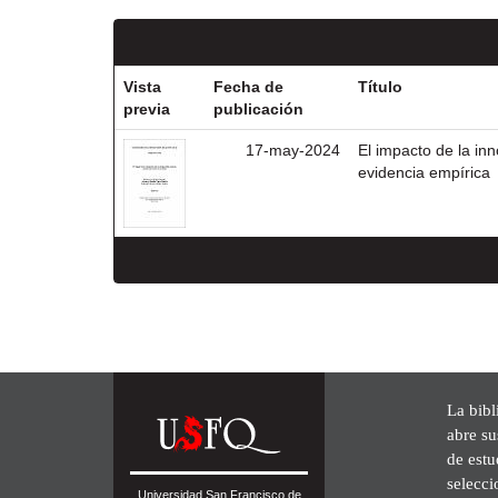
Vista
Fecha de
Título
previa
publicación
17-may-2024
El impacto de la in
evidencia empírica
La bibl
abre su
de est
selecci
Universidad San Francisco de