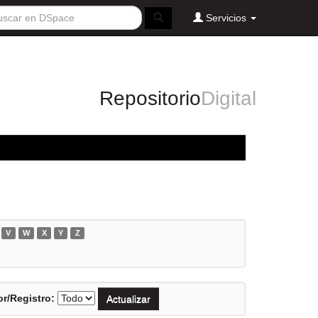
Servicios
Repositorio
Digital
V
W
X
Y
Z
r/Registro: