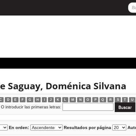
e Saguay, Doménica Silvana
C
D
E
F
G
H
I
J
K
L
M
N
O
P
Q
R
S
T
U
O introducir las primeras letras:
En orden:
Resultados por página
Auto