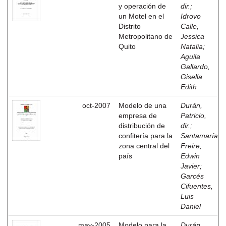
y operación de
dir.
;
un Motel en el
Idrovo
Distrito
Calle,
Metropolitano de
Jessica
Quito
Natalia
;
Aguila
Gallardo,
Gisella
Edith
oct-2007
Modelo de una
Durán,
empresa de
Patricio,
distribución de
dir.
;
confitería para la
Santamaría
zona central del
Freire,
país
Edwin
Javier
;
Garcés
Cifuentes,
Luis
Daniel
may-2005
Modelo para la
Durán,