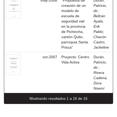
may-2008
"Propuesta de
Durán,
creación de un
Patricio,
modelo de
dir.
;
escuela de
Beltrán
seguridad vial
Ayala,
en la provincia
Erik
de Pichincha,
Pablo
;
cantón Quito,
Chacón
parroquia Santa
Castro,
Prisca"
Jackeline
oct-2007
Proyecto: Centro
Durán,
Vida Activa
Patricio,
dir.
;
Rivera
Cadena,
Dora
Noemí
Mostrando resultados 1 a 16 de 16