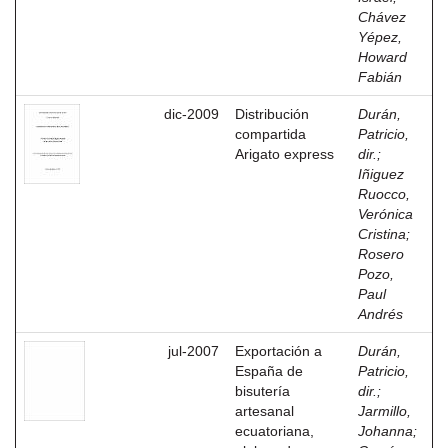
Chávez
Yépez,
Howard
Fabián
dic-2009
Distribución
Durán,
compartida
Patricio,
Arigato express
dir.
;
Iñiguez
Ruocco,
Verónica
Cristina
;
Rosero
Pozo,
Paul
Andrés
jul-2007
Exportación a
Durán,
España de
Patricio,
bisutería
dir.
;
artesanal
Jarmillo,
ecuatoriana,
Johanna
;