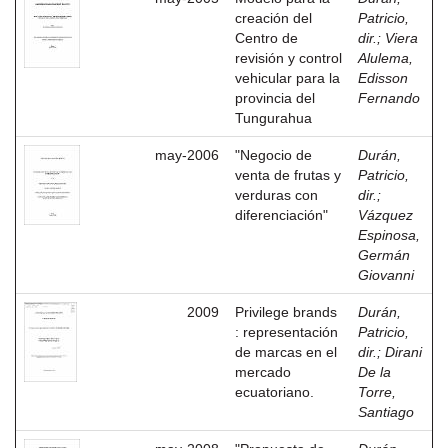
creación del
Patricio,
Centro de
dir.
;
Viera
revisión y control
Alulema,
vehicular para la
Edisson
provincia del
Fernando
Tungurahua
may-2006
"Negocio de
Durán,
venta de frutas y
Patricio,
verduras con
dir.
;
diferenciación"
Vázquez
Espinosa,
Germán
Giovanni
2009
Privilege brands
Durán,
: representación
Patricio,
de marcas en el
dir.
;
Dirani
mercado
De la
ecuatoriano.
Torre,
Santiago