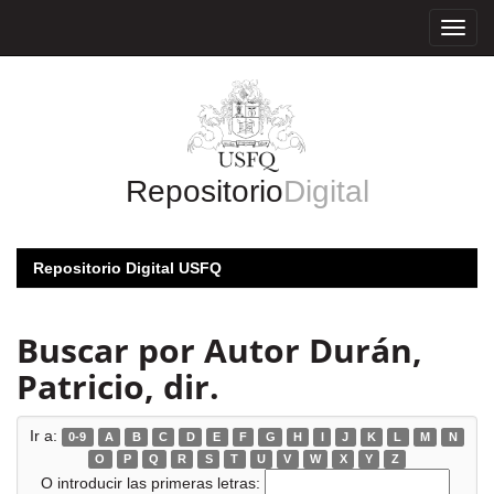
Skip
navigation
Repositorio
Digital
Repositorio Digital USFQ
Buscar por Autor Durán,
Patricio, dir.
Ir a:
0-9
A
B
C
D
E
F
G
H
I
J
K
L
M
N
O
P
Q
R
S
T
U
V
W
X
Y
Z
O introducir las primeras letras: