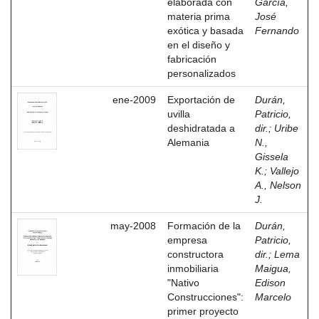
elaborada con
García,
materia prima
José
exótica y basada
Fernando
en el diseño y
fabricación
personalizados
ene-2009
Exportación de
Durán,
uvilla
Patricio,
deshidratada a
dir.
;
Uribe
Alemania
N.,
Gissela
K.
;
Vallejo
A., Nelson
J.
may-2008
Formación de la
Durán,
empresa
Patricio,
constructora
dir.
;
Lema
inmobiliaria
Maigua,
"Nativo
Edison
Construcciones":
Marcelo
primer proyecto