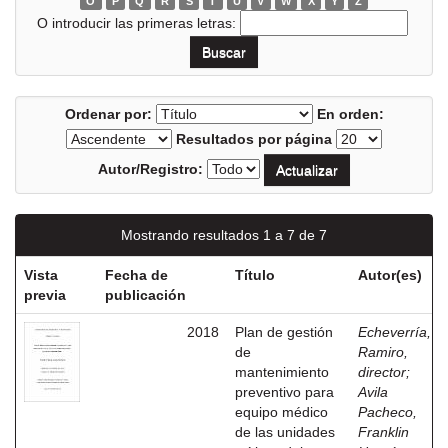
O
P
Q
R
S
T
U
V
W
X
Y
Z
O introducir las primeras letras:
Ordenar por:
En orden:
Resultados por página
Autor/Registro:
Mostrando resultados 1 a 7 de 7
Vista
Fecha de
Título
Autor(es)
previa
publicación
2018
Plan de gestión
Echeverría,
de
Ramiro,
mantenimiento
director
;
preventivo para
Avila
equipo médico
Pacheco,
de las unidades
Franklin