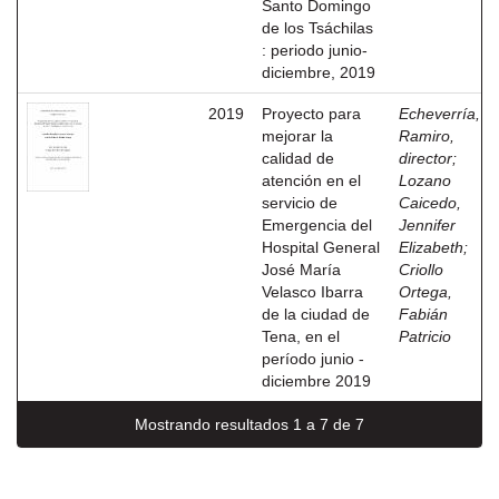
Santo Domingo
de los Tsáchilas
: periodo junio-
diciembre, 2019
2019
Proyecto para
Echeverría,
mejorar la
Ramiro,
calidad de
director
;
atención en el
Lozano
servicio de
Caicedo,
Emergencia del
Jennifer
Hospital General
Elizabeth
;
José María
Criollo
Velasco Ibarra
Ortega,
de la ciudad de
Fabián
Tena, en el
Patricio
período junio -
diciembre 2019
Mostrando resultados 1 a 7 de 7