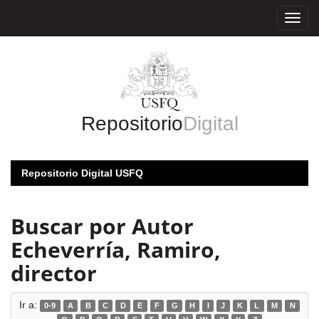
Skip
navigation
Repositorio
Digital
Repositorio Digital USFQ
Buscar por Autor
Echeverría, Ramiro,
director
Ir a:
0-9
A
B
C
D
E
F
G
H
I
J
K
L
M
N