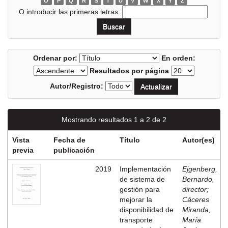
O
P
Q
R
S
T
U
V
W
X
Y
Z
O introducir las primeras letras:
Ordenar por:
En orden:
Resultados por página
Autor/Registro:
Mostrando resultados 1 a 2 de 2
Vista
Fecha de
Título
Autor(es)
previa
publicación
2019
Implementación
Ejgenberg,
de sistema de
Bernardo,
gestión para
director
;
mejorar la
Cáceres
disponibilidad de
Miranda,
transporte
María