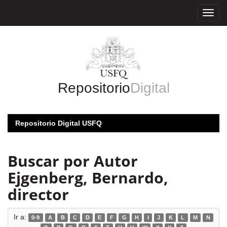
Skip
navigation
Repositorio
Digital
Repositorio Digital USFQ
Buscar por Autor
Ejgenberg, Bernardo,
director
Ir a:
0-9
A
B
C
D
E
F
G
H
I
J
K
L
M
N